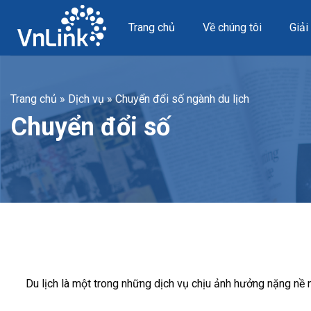
Skip
to
Trang chủ
Về chúng tôi
Giải
content
Trang chủ
»
Dịch vụ
»
Chuyển đổi số ngành du lịch
Chuyển đổi số
Du lịch là một trong những dịch vụ chịu ảnh hưởng nặng nề n