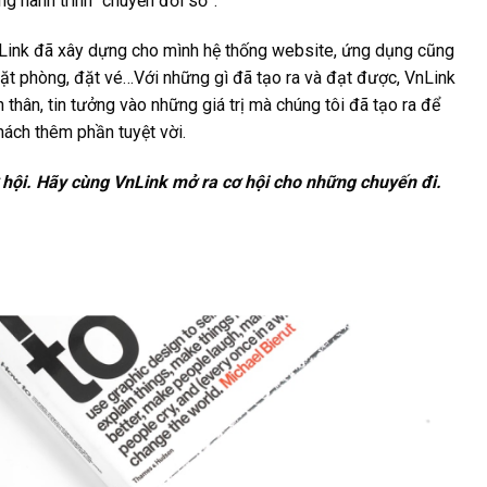
g hành trình “chuyển đổi số”.
VnLink đã xây dựng cho mình hệ thống website, ứng dụng cũng
đặt phòng, đặt vé…Với những gì đã tạo ra và đạt được, VnLink
 thân, tin tưởng vào những giá trị mà chúng tôi đã tạo ra để
ách thêm phần tuyệt vời.
 hội. Hãy cùng VnLink mở ra cơ hội cho những chuyến đi.