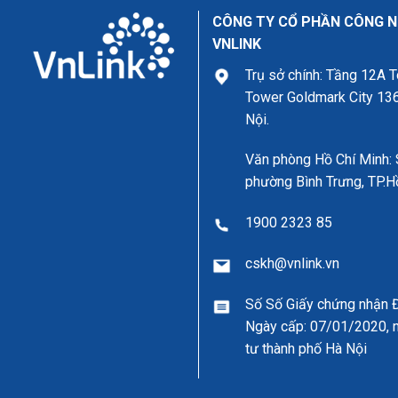
CÔNG TY CỔ PHẦN CÔNG N
VNLINK
Trụ sở chính: Tầng 12A
Tower Goldmark City 136
Nội.
Văn phòng Hồ Chí Minh:
phường Bình Trưng, TP.H
1900 2323 85
cskh@vnlink.vn
Số Số Giấy chứng nhận
Ngày cấp: 07/01/2020, n
tư thành phố Hà Nội