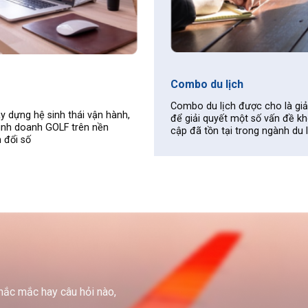
du lịch
Vé máy bay
 lịch được cho là giải pháp đưa ra
Chuyên cung cấp các th
quyết một số vấn đề khó khăn bất
chuyến bay, giá vé máy
ồn tại trong ngành du lịch lâu nay.
chóng, chính xác.
thắc mắc hay câu hỏi nào,