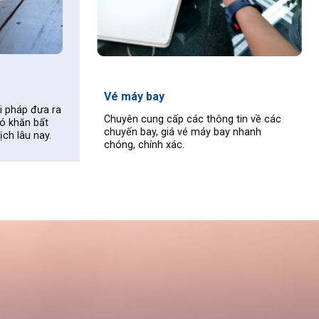
Vé vui chơi
Cung cấp dịch vụ vé vui chơi cho khách du
ông tin về các
lịch, vé trong combo,…
 bay nhanh