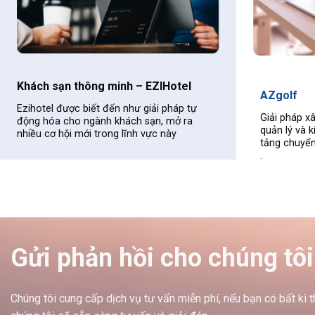
Combo 
AZgolf
Combo du
Giải pháp xây dựng hệ sinh thái vận hành,
để giải 
quản lý và kinh doanh GOLF trên nền
cập đã t
tảng chuyển đổi số
.
Gửi phản hồi cho chúng tôi
Chúng tôi cung cấp dịch vụ tư vấn miễn phí, nếu bạn có bất kì 