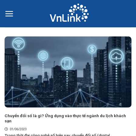
Skip
to
content
Chuyển đổi số là gì? Ứng dụng vào thực tế ngành du lịch khách
sạn
01/06/2023
Trong thời đại công nghệ số hiện nay, chuyển đổi số (digital