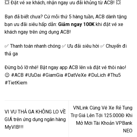
💥 Đặt vé xe khách, nhận ngay ưu đãi khủng từ ACB! 💥
Bạn đã biết chưa? Cứ mỗi thứ 5 hàng tuần, ACB dành tặng
bạn ưu đãi siêu hấp dẫn:
Giảm ngay 100K
khi đặt vé xe
khách ngay trên ứng dụng ACB!
✅ Thanh toán nhanh chóng ✅ Ưu đãi siêu hời ✅ Chuyến đi
thả ga
Đừng bỏ lỡ nhé! Bật ngay app ACB lên và đặt vé thôi nào!
😉 #ACB #ƯuDai #GiamGia #DatVeXe #DuLich #Thu5
#TietKiem
VNLink Cùng Vé Xe Rẻ Tung
VI VU THẢ GA KHÔNG LO VỀ
Trợ Giá Lên Tới 125.000Đ Khi
GIÁ trên ứng dụng ngân hàng
Mở Mới Tài Khoản VPBank
MyVIB!!!
NEO