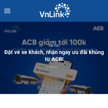
Skip
to
content
TIN TỨC
Đặt vé xe khách, nhận ngay ưu đãi khủng
từ ACB!