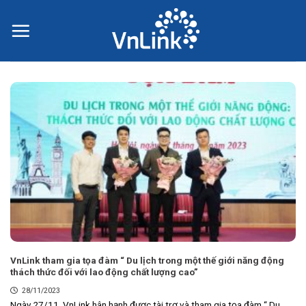
Skip
to
content
VnLink tham gia tọa đàm “ Du lịch trong một thế giới năng động
thách thức đối với lao động chất lượng cao”
28/11/2023
Ngày 27/11, VnLink hân hạnh được tài trợ và tham gia tọa đàm “ Du...