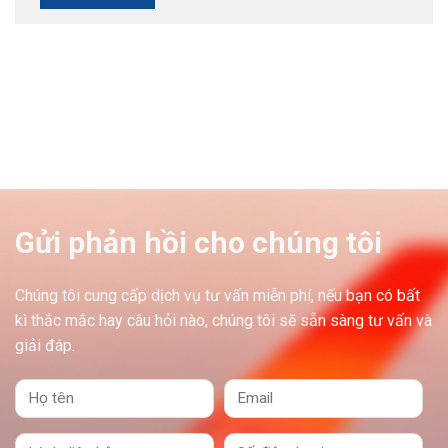
Gửi phản hồi cho chúng tôi
Chúng tôi cung cấp dịch vụ tư vấn miễn phí, nếu bạn có bất
kì thắc mắc hay câu hỏi nào, chúng tôi sẽ sẵn sàng tư vấn và
giải đáp.