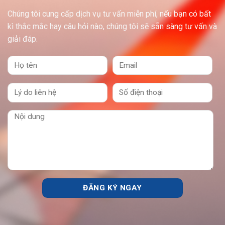
Chúng tôi cung cấp dịch vụ tư vấn miễn phí, nếu bạn có bất
kì thắc mắc hay câu hỏi nào, chúng tôi sẽ sẵn sàng tư vấn và
giải đáp.