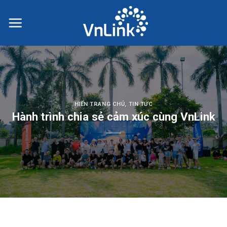
Skip
to
content
HIỂN TRANG CHỦ
,
TIN TỨC
Hành trình chia sẻ cảm xúc cùng VnLink