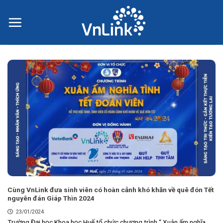
Skip
to
content
Cùng VnLink đưa sinh viên có hoàn cảnh khó khăn về quê đón Tết
nguyên đán Giáp Thìn 2024
23/01/2024
Trường Đại học Khoa học Huế tổ chức chương trình “ Xuân ấm nghĩa