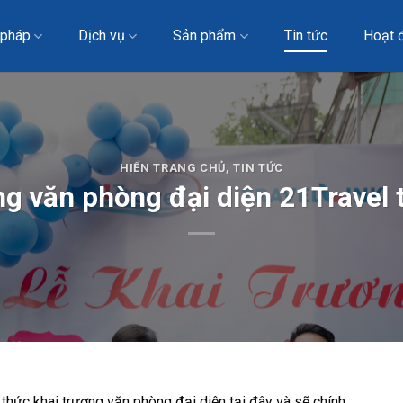
 pháp
Dịch vụ
Sản phẩm
Tin tức
Hoạt 
HIỂN TRANG CHỦ
,
TIN TỨC
ng văn phòng đại diện 21Travel t
h thức khai trương văn phòng đại diện tại đây và sẽ chính