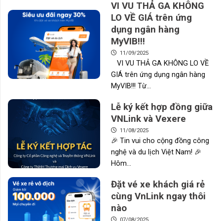
VI VU THẢ GA KHÔNG
LO VỀ GIÁ trên ứng
dụng ngân hàng
MyVIB!!!
11/09/2025
VI VU THẢ GA KHÔNG LO VỀ
GIÁ trên ứng dụng ngân hàng
MyVIB!!! Từ...
Lễ ký kết hợp đồng giữa
VNLink và Vexere
11/08/2025
🎉 Tin vui cho cộng đồng công
nghệ và du lịch Việt Nam! 🎉
Hôm...
Đặt vé xe khách giá rẻ
cùng VnLink ngay thôi
nào
07/08/2025