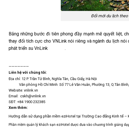
Đổi mới du lịch the
Bắng những bước đi tiên phong đầy mạnh mẽ quyết liệt, chú
thay đổi tích cực cho VNLink nói riêng và ngành du lịch n
phát triển su VnLink
TẠI ĐÂY
.
———————
Liên hệ với chúng tôi:
Địa chỉ:
12 P. Trần Tử Bình, Nghĩa Tân, Cầu Giấy, Hà Nội
Văn phòng Hồ Chí Minh: Số 77 Lê Văn Huân, Phường 13, Q.Tân Bình, 
Website: vnlink.vn
Email: cskh@vnlink.vn
SĐT: +84 1900 232385
Xem thêm:
Hướng dẫn sử dụng phần mềm eziHotel tại Trường Cao đẳng Kinh tế – 
Phần mềm quản lý khách sạn eziHotel được đưa vào chương trình giảng dạy