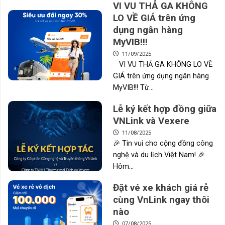
VI VU THẢ GA KHÔNG
LO VỀ GIÁ trên ứng
dụng ngân hàng
MyVIB!!!
11/09/2025
VI VU THẢ GA KHÔNG LO VỀ
GIÁ trên ứng dụng ngân hàng
MyVIB!!! Từ...
Lễ ký kết hợp đồng giữa
VNLink và Vexere
11/08/2025
🎉 Tin vui cho cộng đồng công
nghệ và du lịch Việt Nam! 🎉
Hôm...
Đặt vé xe khách giá rẻ
cùng VnLink ngay thôi
nào
07/08/2025