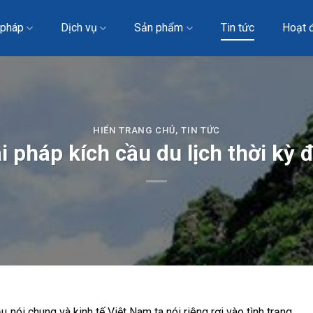
 pháp
Dịch vụ
Sản phẩm
Tin tức
Hoạt 
HIỂN TRANG CHỦ
,
TIN TỨC
i pháp kích cầu du lịch thời kỳ 
u nói chung và kinh tế Việt Nam ta nói riêng rơi vào tình trạng